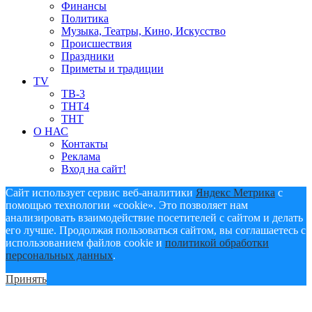
Финансы
Политика
Музыка, Театры, Кино, Искусство
Происшествия
Праздники
Приметы и традиции
TV
ТВ-3
ТНТ4
ТНТ
О НАС
Контакты
Реклама
Вход на сайт!
Сайт использует сервис веб-аналитики
Яндекс Метрика
с
помощью технологии «cookie». Это позволяет нам
анализировать взаимодействие посетителей с сайтом и делать
его лучше. Продолжая пользоваться сайтом, вы соглашаетесь с
использованием файлов cookie и
политикой обработки
персональных данных
.
Принять