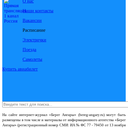
О нас
Наши контакты
Вакансии
Расписание
Электрички
Поезда
Самолеты
Купить авиабилет
На сайте интернет-журнал
«Берег Ангары»
(bereg-angary.ru) могут быть
размещены
в том числе
и материалы от информационного агентства «Берег
Ангары» (регистрационный номер СМИ: ИА № ФС 77 - 79450 от 13 ноября