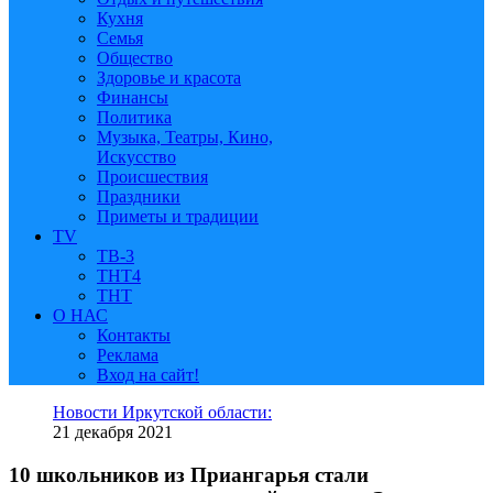
Кухня
Семья
Общество
Здоровье и красота
Финансы
Политика
Музыка, Театры, Кино,
Искусство
Происшествия
Праздники
Приметы и традиции
TV
ТВ-3
ТНТ4
ТНТ
О НАС
Контакты
Реклама
Вход на сайт!
Новости Иркутской области:
21 декабря 2021
10 школьников из Приангарья стали