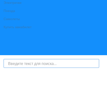
Электрички
Поезда
Самолеты
Купить авиабилет
На сайте интернет-журнал
«Берег Ангары»
(bereg-angary.ru) могут
быть размещены
в том числе
и материалы от информационного
агентства «Берег Ангары» (регистрационный номер СМИ: ИА № ФС
77 - 79450 от 13 ноября 2020 г., выдан Федеральной службой по
надзору в сфере связи, информационных технологий и массовых