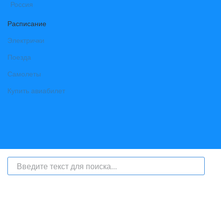
Расписание
Электрички
Поезда
Самолеты
Купить авиабилет
На сайте интернет-журнал
«Берег Ангары»
(bereg-angary.ru) могут
быть размещены
в том числе
и материалы от информационного