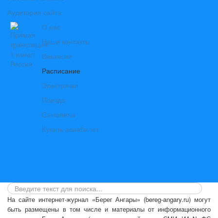
Аудитория сайта
О нас
Наши контакты
Вакансии
Расписание
Электрички
Поезда
Самолеты
Купить авиабилет
На сайте интернет-журнал
«Берег Ангары»
(bereg-angary.ru) могут
быть размещены
в том числе
и материалы от информационного