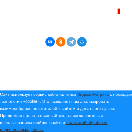
ИНТЕРНЕТ–ЖУРНАЛ «БЕРЕГ АНГАРЫ»
ВОЗРАСТНАЯ КАТЕГОРИЯ САЙТА:
16+
* Копирование материалов разрешено только с
указанием активной ссылки на первоисточник
© (2019) 2024 «Берег Ангары» — Россия
Создание, продвижение и сопровождение сайтов!
Сайт использует сервис веб-аналитики
Яндекс Метрика
с помощью
технологии «cookie». Это позволяет нам анализировать
взаимодействие посетителей с сайтом и делать его лучше.
Продолжая пользоваться сайтом, вы соглашаетесь с
использованием файлов cookie и
политикой обработки
персональных данных
.