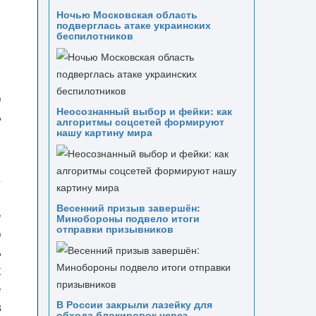
Ночью Московская область
подверглась атаке украинских
беспилотников
о
Неосознанный выбор и фейки: как
ь
алгоритмы соцсетей формируют
нашу картину мира
в
е
Весенний призыв завершён:
е
Минобороны подвело итоги
отправки призывников
о
ь
х
е
в
В России закрыли лазейку для
обхода блокировок через