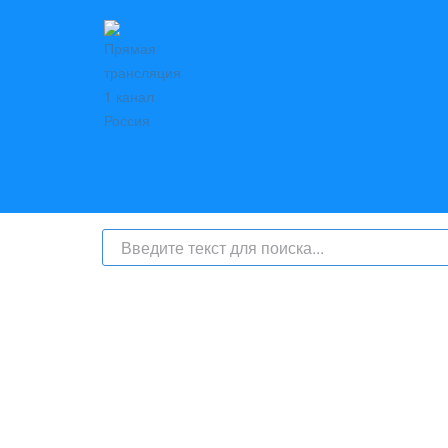
На сайте интернет-журнал
«Берег Ангары»
(bereg-anga
числе
и материалы от информационного агентства «Б
номер СМИ: ИА № ФС 77 - 79450 от 13 ноября 2020 г
надзору в сфере связи, информационных техноло
с соответствующей пометкой - ИА «Берег Ангары», гла