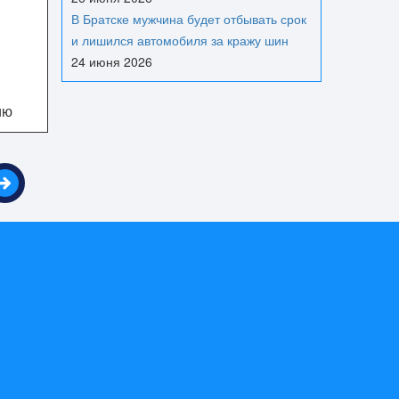
В Братске мужчина будет отбывать срок
и лишился автомобиля за кражу шин
24 июня 2026
ию