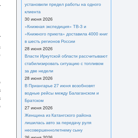
установили предел работы на одного
клиента
30 июня 2026
«Книжная экспедиция» ТВ-3 и
«Книжного приюта» доставила 4000 книг
в шесть регионов России
з
28 июня 2026
е
Власти Иркутской области рассчитывают
стабилизировать ситуацию с топливом
за две недели
28 июня 2026
о
В Приангарье 27 июня возобновят
в
водные рейсы между Балаганском и
в
Братском
о
27 июня 2026
Женщина из Катангского района
лишилась авто за передачу руля
несовершеннолетнему сыну
26 июня 2026