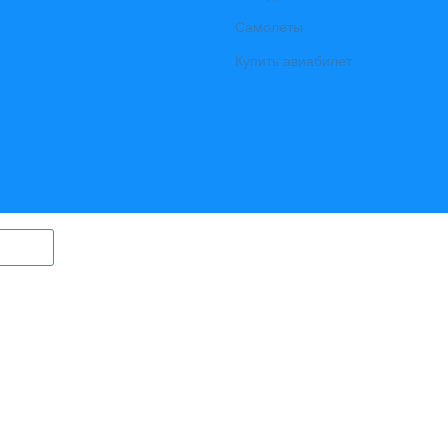
Самолеты
Купить авиабилет
ry.ru) могут быть размещены
в том
ерег Ангары» (регистрационный
., выдан Федеральной службой по
гий и массовых коммуникаций)
вный редактор Ширяев С.Г.