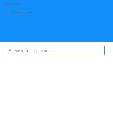
Самолеты
Купить авиабилет
На сайте интернет-журнал
«Берег Ангары»
(bereg-angary.ru) могут
быть размещены
в том числе
и материалы от информационного
агентства «Берег Ангары» (регистрационный номер СМИ: ИА № ФС
77 - 79450 от 13 ноября 2020 г., выдан Федеральной службой по
надзору в сфере связи, информационных технологий и массовых
коммуникаций) с соответствующей пометкой - ИА «Берег Ангары»,
главный редактор Ширяев С.Г.