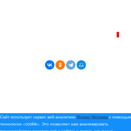
Телефон администрации сайта:
+7 (950) 113 09 10
, E-mail:
info@bereg-angary.ru
.
Политика сайта - политика конфиденциальности
ИНТЕРНЕТ–ЖУРНАЛ «БЕРЕГ АНГАРЫ»
ВОЗРАСТНАЯ КАТЕГОРИЯ САЙТА:
16+
* Копирование материалов разрешено только с
указанием активной ссылки на первоисточник
© (2019) 2024 «Берег Ангары» — Россия
Создание, продвижение и сопровождение сайтов!
Сайт использует сервис веб-аналитики
Яндекс Метрика
с помощью
технологии «cookie». Это позволяет нам анализировать
взаимодействие посетителей с сайтом и делать его лучше.