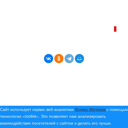
info@bereg-angary.ru
.
Политика сайта - политика конфиденциальности
ИНТЕРНЕТ–ЖУРНАЛ «БЕРЕГ АНГАРЫ»
ВОЗРАСТНАЯ КАТЕГОРИЯ САЙТА:
16+
* Копирование материалов разрешено только с
указанием активной ссылки на первоисточник
© (2019) 2024 «Берег Ангары» — Россия
Создание, продвижение и сопровождение сайтов!
Сайт использует сервис веб-аналитики
Яндекс Метрика
с помощью
технологии «cookie». Это позволяет нам анализировать
взаимодействие посетителей с сайтом и делать его лучше.