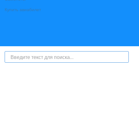
Купить авиабилет
На сайте интернет-журнал
«Берег Ангары»
(bereg-angary.ru) могут
быть размещены
в том числе
и материалы от информационного
агентства «Берег Ангары» (регистрационный номер СМИ: ИА № ФС
77 - 79450 от 13 ноября 2020 г., выдан Федеральной службой по
надзору в сфере связи, информационных технологий и массовых
коммуникаций) с соответствующей пометкой - ИА «Берег Ангары»,
главный редактор Ширяев С.Г.
Телефон администрации сайта:
+7 (950) 113 09 10
, E-mail: