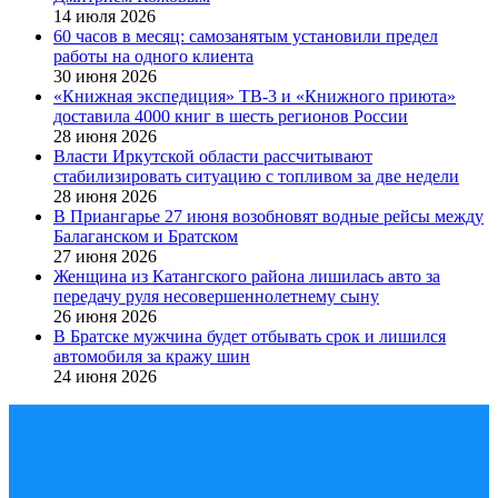
14 июля 2026
60 часов в месяц: самозанятым установили предел
работы на одного клиента
30 июня 2026
«Книжная экспедиция» ТВ-3 и «Книжного приюта»
доставила 4000 книг в шесть регионов России
28 июня 2026
Власти Иркутской области рассчитывают
стабилизировать ситуацию с топливом за две недели
28 июня 2026
В Приангарье 27 июня возобновят водные рейсы между
Балаганском и Братском
27 июня 2026
Женщина из Катангского района лишилась авто за
передачу руля несовершеннолетнему сыну
26 июня 2026
В Братске мужчина будет отбывать срок и лишился
автомобиля за кражу шин
24 июня 2026