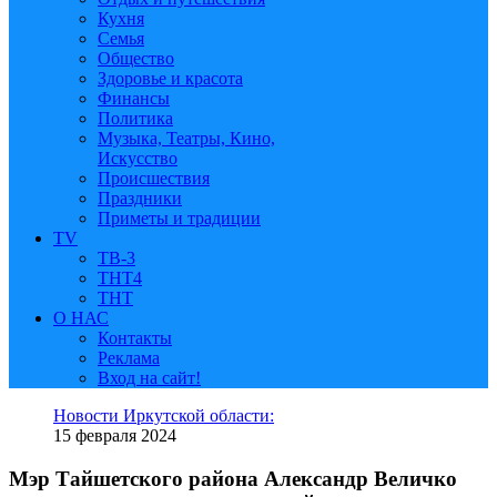
Кухня
Семья
Общество
Здоровье и красота
Финансы
Политика
Музыка, Театры, Кино,
Искусство
Происшествия
Праздники
Приметы и традиции
TV
ТВ-3
ТНТ4
ТНТ
О НАС
Контакты
Реклама
Вход на сайт!
Новости Иркутской области:
15 февраля 2024
Мэр Тайшетского района Александр Величко