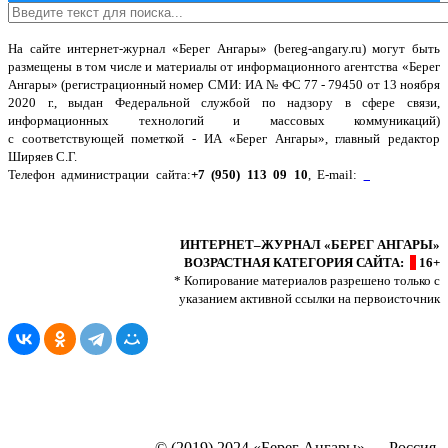
На сайте интернет-журнал
«Берег Ангары»
(bereg-angary.ru) могут быть
размещены
в том числе
и материалы от информационного агентства «Берег
Ангары» (регистрационный номер СМИ: ИА № ФС 77 - 79450 от 13 ноября
2020 г., выдан Федеральной службой по надзору в сфере связи,
информационных технологий и массовых коммуникаций)
с соответствующей пометкой - ИА «Берег Ангары», главный редактор
Ширяев С.Г.
Телефон администрации сайта:
+7 (950) 113 09 10
, E-mail:
info@bereg-
angary.ru
.
Политика сайта - политика конфиденциальности
ИНТЕРНЕТ–ЖУРНАЛ «БЕРЕГ АНГАРЫ»
ВОЗРАСТНАЯ КАТЕГОРИЯ САЙТА:
16+
* Копирование материалов разрешено только с
указанием активной ссылки на первоисточник
© (2019) 2024 «Берег Ангары» — Россия