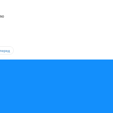
ию
перед