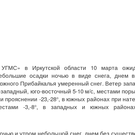
УГМС» в Иркутской области 10 марта ожид
ебольшие осадки ночью в виде снега, днем в
х южного Прибайкалья умеренный снег. Ветер зап
западный, юго-восточный 5-10 м/с, местами пор
при прояснении -23,-28°, в южных районах при нат
 местами -3,-8°, в западных и южных района
ночью и утром небольшой снег, днем без сущест