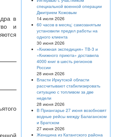
Интервью с участником
специальной военной операции
Дмитрием Кожовым
едра в
14 июля 2026
60 часов в месяц: самозанятым
тво и
установили предел работы на
ляются
одного клиента
30 июня 2026
«Книжная экспедиция» ТВ-3 и
«Книжного приюта» доставила
4000 книг в шесть регионов
России
28 июня 2026
Власти Иркутской области
рассчитывают стабилизировать
ситуацию с топливом за две
недели
28 июня 2026
ъятого
В Приангарье 27 июня возобновят
водные рейсы между Балаганском
и Братском
27 июня 2026
венной
Женщина из Катангского района