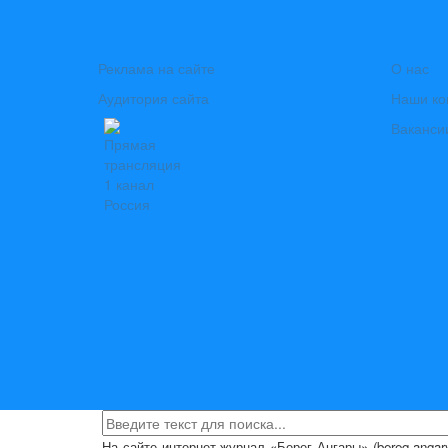
Реклама на сайте
О нас
Аудитория сайта
Наши ко
Ваканси
На сайте интернет-журнал
«Берег Ангары»
(bereg-anga