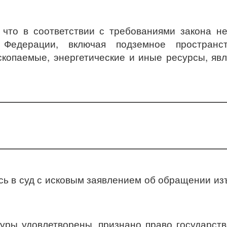
что в соответствии с требованиями закона н
 Федерации, включая подземное пространс
копаемые, энергетические и иные ресурсы, яв
сь в суд с исковым заявлением об обращении из
уры удовлетворены, признано право государст