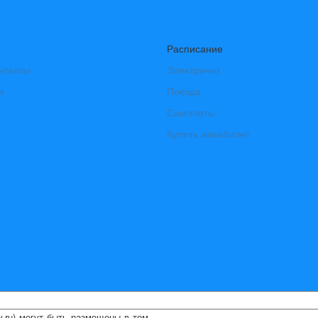
Расписание
нтакты
Электрички
и
Поезда
Самолеты
Купить авиабилет
ry.ru) могут быть размещены
в том