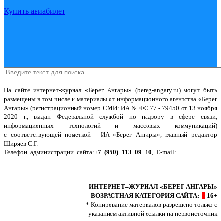
Купить авиабилет
На сайте интернет-журнал
«Берег Ангары»
(bereg-angary.ru) могут быть
размещены
в том числе
и материалы от информационного агентства «Берег
Ангары» (регистрационный номер СМИ: ИА № ФС 77 - 79450 от 13 ноября
2020 г., выдан Федеральной службой по надзору в сфере связи,
информационных технологий и массовых коммуникаций)
с соответствующей пометкой - ИА «Берег Ангары», главный редактор
Ширяев С.Г.
Телефон администрации сайта:
+7 (950) 113 09 10
, E-mail:
info@bereg-
angary.ru
.
Политика сайта - политика конфиденциальности
ИНТЕРНЕТ–ЖУРНАЛ «БЕРЕГ АНГАРЫ»
ВОЗРАСТНАЯ КАТЕГОРИЯ САЙТА:
16+
* Копирование материалов разрешено только с
указанием активной ссылки на первоисточник