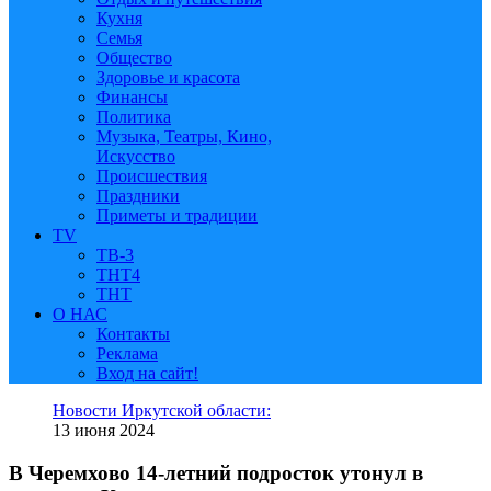
Кухня
Семья
Общество
Здоровье и красота
Финансы
Политика
Музыка, Театры, Кино,
Искусство
Происшествия
Праздники
Приметы и традиции
TV
ТВ-3
ТНТ4
ТНТ
О НАС
Контакты
Реклама
Вход на сайт!
Новости Иркутской области:
13 июня 2024
В Черемхово 14-летний подросток утонул в