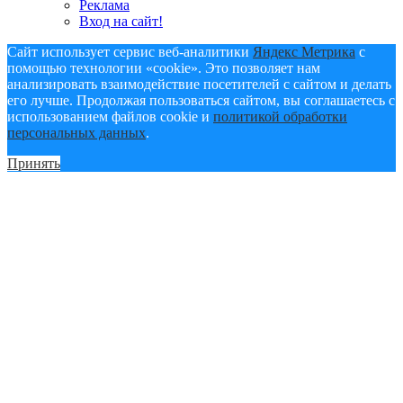
Реклама
Вход на сайт!
Сайт использует сервис веб-аналитики
Яндекс Метрика
с
помощью технологии «cookie». Это позволяет нам
анализировать взаимодействие посетителей с сайтом и делать
его лучше. Продолжая пользоваться сайтом, вы соглашаетесь с
использованием файлов cookie и
политикой обработки
персональных данных
.
Принять