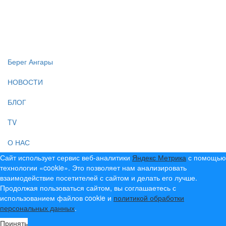
Создание, продвижение и сопровождение сайтов!
Берег Ангары
НОВОСТИ
БЛОГ
TV
О НАС
Сайт использует сервис веб-аналитики
Яндекс Метрика
с помощью
технологии «cookie». Это позволяет нам анализировать
взаимодействие посетителей с сайтом и делать его лучше.
Продолжая пользоваться сайтом, вы соглашаетесь с
использованием файлов cookie и
политикой обработки
персональных данных
.
Принять