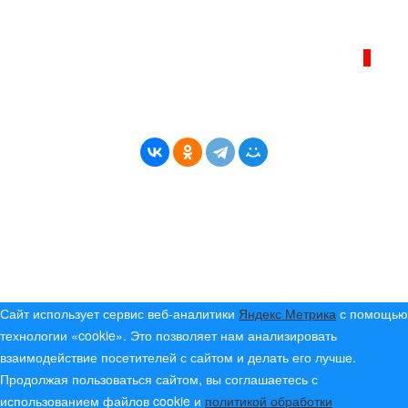
Политика сайта - политика конфиденциальности
ИНТЕРНЕТ–ЖУРНАЛ «БЕРЕГ АНГАРЫ»
ВОЗРАСТНАЯ КАТЕГОРИЯ САЙТА:
16+
* Копирование материалов разрешено только с
указанием активной ссылки на первоисточник
© (2019) 2024 «Берег Ангары» — Россия
Создание, продвижение и сопровождение сайтов!
Сайт использует сервис веб-аналитики
Яндекс Метрика
с помощью
технологии «cookie». Это позволяет нам анализировать
взаимодействие посетителей с сайтом и делать его лучше.
Продолжая пользоваться сайтом, вы соглашаетесь с
использованием файлов cookie и
политикой обработки