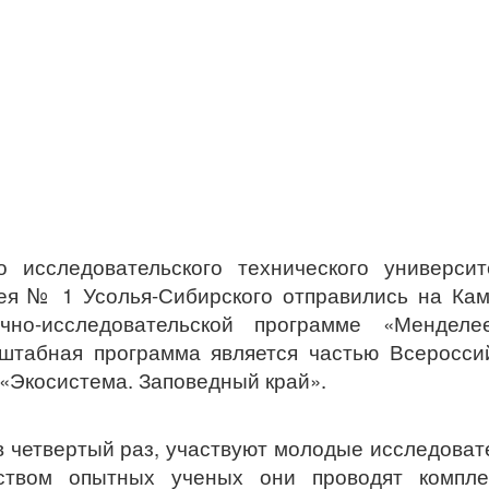
о исследовательского технического универси
ея № 1 Усолья-Сибирского отправились на Кам
но-исследовательской программе «Менделее
сштабная программа является частью Всеросси
«Экосистема. Заповедный край».
в четвертый раз, участвуют молодые исследоват
ством опытных ученых они проводят компле