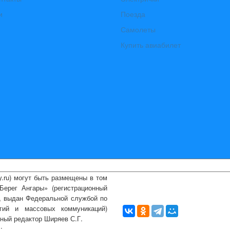
и
Поезда
Самолеты
Купить авиабилет
ry.ru) могут быть размещены
в том
ерег Ангары» (регистрационный
., выдан Федеральной службой по
гий и массовых коммуникаций)
вный редактор Ширяев С.Г.
l:
info@bereg-angary.ru
.