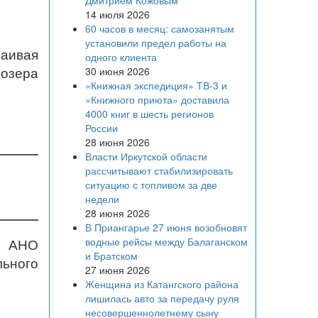
Дмитрием Кожовым
14 июля 2026
60 часов в месяц: самозанятым
установили предел работы на
аивая
одного клиента
 озера
30 июня 2026
«Книжная экспедиция» ТВ-3 и
«Книжного приюта» доставила
4000 книг в шесть регионов
России
28 июня 2026
Власти Иркутской области
рассчитывают стабилизировать
ситуацию с топливом за две
недели
28 июня 2026
В Приангарье 27 июня возобновят
водные рейсы между Балаганском
е АНО
и Братском
льного
27 июня 2026
Женщина из Катангского района
лишилась авто за передачу руля
несовершеннолетнему сыну