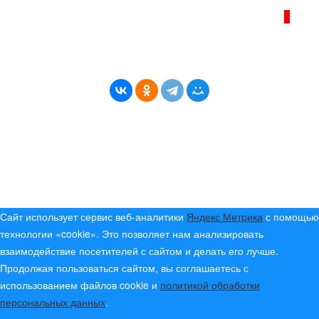
ВОЗРАСТНАЯ КАТЕГОРИЯ САЙТА:
16+
* Копирование материалов разрешено только с
указанием активной ссылки на первоисточник
© (2019) 2024 «Берег Ангары» — Россия
Создание, продвижение и сопровождение сайтов!
Сайт использует сервис веб-аналитики
Яндекс Метрика
с помощью
технологии «cookie». Это позволяет нам анализировать
взаимодействие посетителей с сайтом и делать его лучше.
Продолжая пользоваться сайтом, вы соглашаетесь с
использованием файлов cookie и
политикой обработки
персональных данных
.