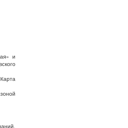
дая» и
ского
Карта
-зоной
наний,