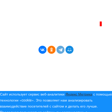
info@bereg-angary.ru
.
Политика сайта - политика конфиденциальности
ИНТЕРНЕТ–ЖУРНАЛ «БЕРЕГ АНГАРЫ»
ВОЗРАСТНАЯ КАТЕГОРИЯ САЙТА:
16+
* Копирование материалов разрешено только с
указанием активной ссылки на первоисточник
© (2019) 2024 «Берег Ангары» — Россия
Создание, продвижение и сопровождение сайтов!
Сайт использует сервис веб-аналитики
Яндекс Метрика
с помощью
технологии «cookie». Это позволяет нам анализировать
взаимодействие посетителей с сайтом и делать его лучше.