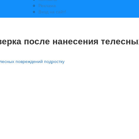
Реклама
Вход на сайт!
верка после нанесения телесны