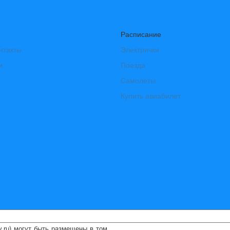
Расписание
нтакты
Электрички
и
Поезда
Самолеты
Купить авиабилет
ry.ru) могут быть размещены
в том