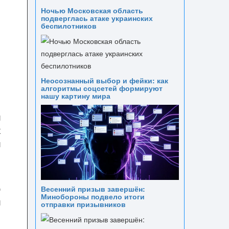
Ночью Московская область
подверглась атаке украинских
беспилотников
Неосознанный выбор и фейки: как
алгоритмы соцсетей формируют
нашу картину мира
и
х
й
ю
Весенний призыв завершён:
Минобороны подвело итоги
й
отправки призывников