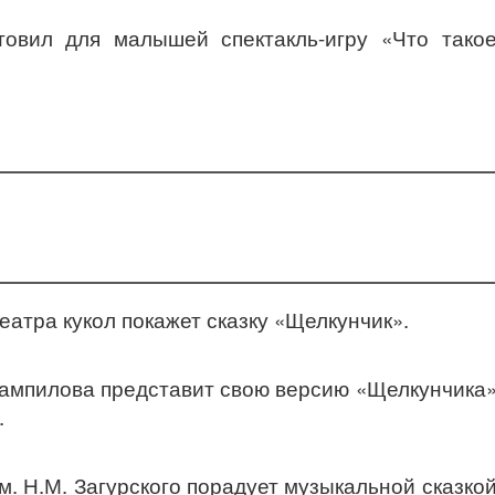
товил для малышей спектакль-игру «Что тако
Театра кукол покажет сказку «Щелкунчик».
Вампилова представит свою версию «Щелкунчика
.
. Н.М. Загурского порадует музыкальной сказко