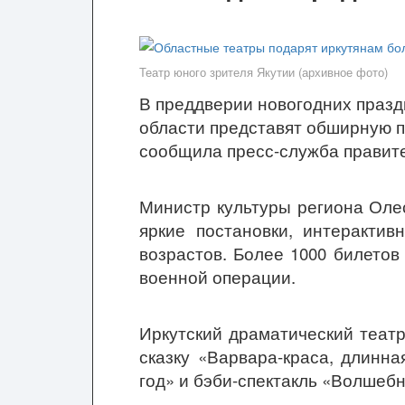
Театр юного зрителя Якутии (архивное фото)
В преддверии новогодних праздн
области представят обширную п
сообщила пресс-служба правите
Министр культуры региона Оле
яркие постановки, интеракти
возрастов. Более 1000 билето
военной операции.
Иркутский драматический теат
сказку «Варвара-краса, длинна
год» и бэби-спектакль «Волшеб