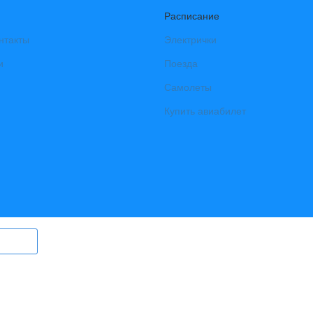
Расписание
нтакты
Электрички
и
Поезда
Самолеты
Купить авиабилет
ry.ru) могут быть размещены
в том