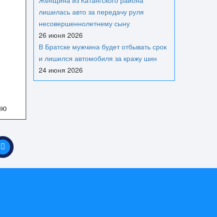
Женщина из Катангского района
лишилась авто за передачу руля
несовершеннолетнему сыну
26 июня 2026
В Братске мужчина будет отбывать срок
и лишился автомобиля за кражу шин
24 июня 2026
ию