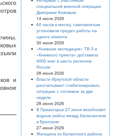
Интервью с участником
ского
специальной военной операции
мотров
Дмитрием Кожовым
14 июля 2026
60 часов в месяц: самозанятым
установили предел работы на
чины.
одного клиента
30 июня 2026
тковых
«Книжная экспедиция» ТВ-3 и
изъяли
«Книжного приюта» доставила
4000 книг в шесть регионов
России
28 июня 2026
ков и
Власти Иркутской области
рассчитывают стабилизировать
ловное
ситуацию с топливом за две
недели
28 июня 2026
В Приангарье 27 июня возобновят
водные рейсы между Балаганском
и Братском
27 июня 2026
Женщина из Катангского района