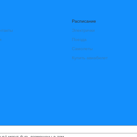
Расписание
нтакты
Электрички
и
Поезда
Самолеты
Купить авиабилет
ry.ru) могут быть размещены
в том