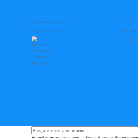
Реклама на сайте
О нас
Аудитория сайта
Наши ко
Ваканси
На сайте интернет-журнал
«Берег Ангары»
(bereg-anga