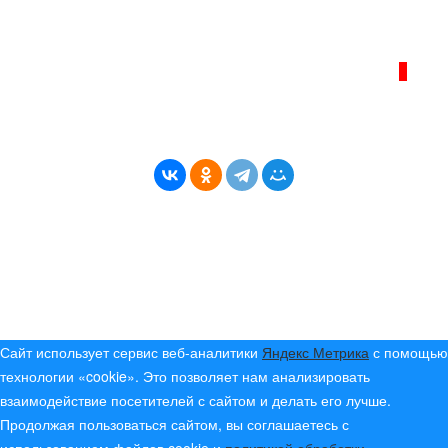
Политика сайта - политика конфиденциальности
ИНТЕРНЕТ–ЖУРНАЛ «БЕРЕГ АНГАРЫ»
ВОЗРАСТНАЯ КАТЕГОРИЯ САЙТА:
16+
* Копирование материалов разрешено только с
указанием активной ссылки на первоисточник
© (2019) 2024 «Берег Ангары» — Россия
Создание, продвижение и сопровождение сайтов!
Сайт использует сервис веб-аналитики
Яндекс Метрика
с помощью
технологии «cookie». Это позволяет нам анализировать
взаимодействие посетителей с сайтом и делать его лучше.
Продолжая пользоваться сайтом, вы соглашаетесь с