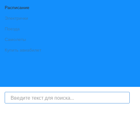
Расписание
Электрички
Поезда
Самолеты
Купить авиабилет
На сайте интернет-журнал
«Берег Ангары»
(bereg-angary.ru) могут
быть размещены
в том числе
и материалы от информационного
агентства «Берег Ангары» (регистрационный номер СМИ: ИА № ФС