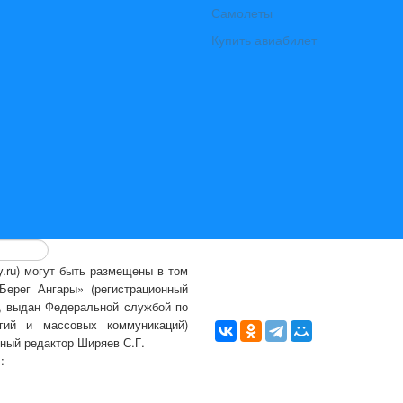
Самолеты
Купить авиабилет
ry.ru) могут быть размещены
в том
ерег Ангары» (регистрационный
., выдан Федеральной службой по
гий и массовых коммуникаций)
вный редактор Ширяев С.Г.
l:
info@bereg-angary.ru
.