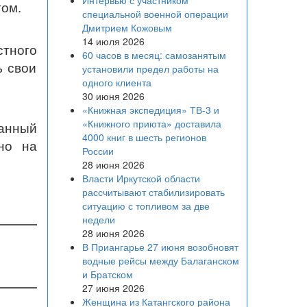
Интервью с участником
том.
специальной военной операции
Дмитрием Кожовым
14 июля 2026
тного
60 часов в месяц: самозанятым
ь свои
установили предел работы на
одного клиента
30 июня 2026
«Книжная экспедиция» ТВ-3 и
«Книжного приюта» доставила
жанный
4000 книг в шесть регионов
но на
России
28 июня 2026
Власти Иркутской области
рассчитывают стабилизировать
ситуацию с топливом за две
недели
28 июня 2026
В Приангарье 27 июня возобновят
водные рейсы между Балаганском
и Братском
27 июня 2026
Женщина из Катангского района