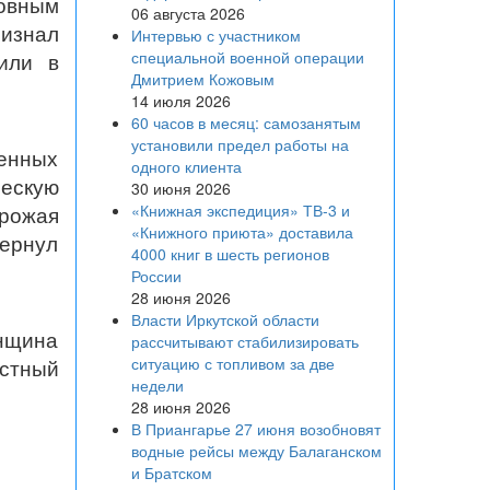
новным
06 августа 2026
изнал
Интервью с участником
специальной военной операции
или в
Дмитрием Кожовым
14 июля 2026
60 часов в месяц: самозанятым
установили предел работы на
енных
одного клиента
ческую
30 июня 2026
«Книжная экспедиция» ТВ-3 и
грожая
«Книжного приюта» доставила
вернул
4000 книг в шесть регионов
России
28 июня 2026
Власти Иркутской области
енщина
рассчитывают стабилизировать
ситуацию с топливом за две
стный
недели
28 июня 2026
В Приангарье 27 июня возобновят
водные рейсы между Балаганском
и Братском