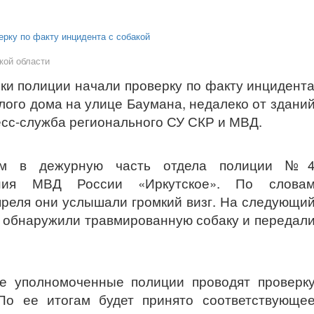
кой области
ки полиции начали проверку по факту инцидент
лого дома на улице Баумана, недалеко от здани
ресс-служба регионального СУ СКР и МВД.
ом в дежурную часть отдела полиции №
ения МВД России «Иркутское». По слова
апреля они услышали громкий визг. На следующи
а обнаружили травмированную собаку и передал
е уполномоченные полиции проводят проверк
 По ее итогам будет принято соответствующе