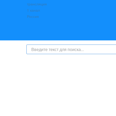
На сайте интернет-журнал
«Берег Ангары»
(bereg-anga
числе
и материалы от информационного агентства «Б
номер СМИ: ИА № ФС 77 - 79450 от 13 ноября 2020 г
надзору в сфере связи, информационных техноло
с соответствующей пометкой - ИА «Берег Ангары», гла
Телефон администрации сайта:
+7 (950) 113 09 10
, E-mai
Политика сайта - политика конфиденциальности