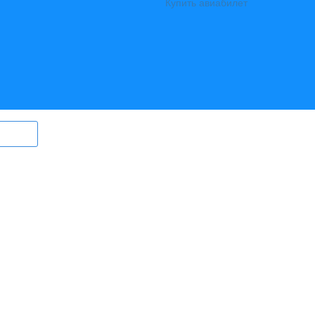
Купить авиабилет
ry.ru) могут быть размещены
в том
ерег Ангары» (регистрационный
., выдан Федеральной службой по
гий и массовых коммуникаций)
вный редактор Ширяев С.Г.
l:
info@bereg-angary.ru
.