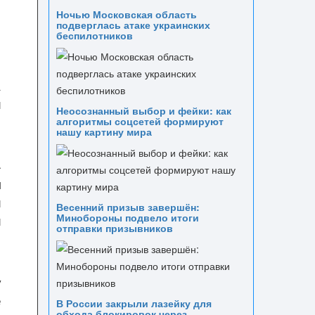
Ночью Московская область
подверглась атаке украинских
беспилотников
а
й
Неосознанный выбор и фейки: как
алгоритмы соцсетей формируют
нашу картину мира
4
м
й
Весенний призыв завершён:
Минобороны подвело итоги
и
отправки призывников
у
е
В России закрыли лазейку для
обхода блокировок через