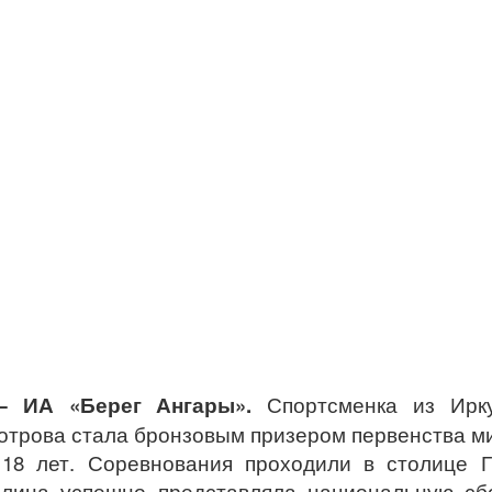
— ИА «Берег Ангары».
Спортсменка из Ирку
Тотрова стала бронзовым призером первенства м
18 лет. Соревнования проходили в столице Г
алина успешно представляла национальную сб