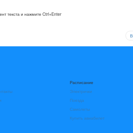
нт текста и нажмите Ctrl+Enter
В
Расписание
нтакты
Электрички
и
Поезда
Самолеты
Купить авиабилет