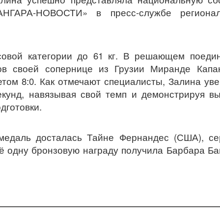
АНГАРА-НОВОСТИ» в пресс-службе регионал
совой категории до 61 кг. В решающем поеди
ов своей сопернице из Грузии Миранде Капан
том 8:0. Как отмечают специалисты, Залина ув
екунд, навязывая свой темп и демонстрируя в
дготовки.
 медаль досталась Тайне Фернандес (США), с
ё одну бронзовую награду получила Барбара Ба