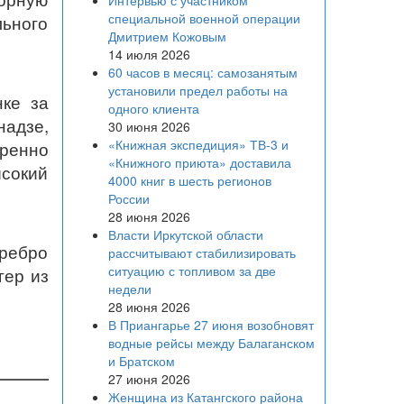
Интервью с участником
специальной военной операции
ьного
Дмитрием Кожовым
14 июля 2026
60 часов в месяц: самозанятым
установили предел работы на
нке за
одного клиента
адзе,
30 июня 2026
«Книжная экспедиция» ТВ-3 и
еренно
«Книжного приюта» доставила
ысокий
4000 книг в шесть регионов
России
28 июня 2026
Власти Иркутской области
еребро
рассчитывают стабилизировать
ситуацию с топливом за две
гер из
недели
28 июня 2026
В Приангарье 27 июня возобновят
водные рейсы между Балаганском
и Братском
27 июня 2026
Женщина из Катангского района