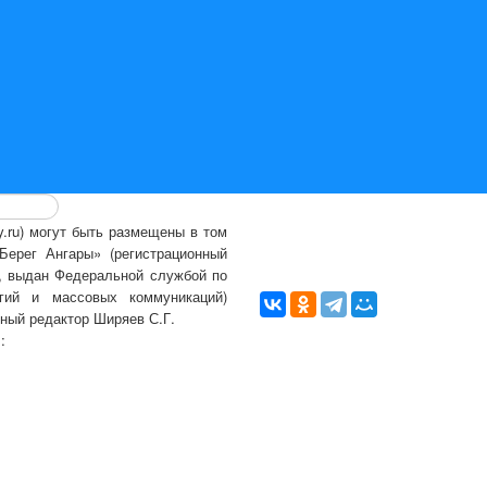
ry.ru) могут быть размещены
в том
ерег Ангары» (регистрационный
., выдан Федеральной службой по
гий и массовых коммуникаций)
вный редактор Ширяев С.Г.
l:
info@bereg-angary.ru
.