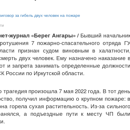
ти
рнет-журнал «Берег Ангары»
/
Бывший начальни
отушения 7 пожарно-спасательного отряда Г
ласти признан судом виновным в халатности
мерть двух человек. Ему назначено наказание 
бот и запрета занимать определенные должност
СК России по Иркутской области.
о трагедия произошла 7 мая 2022 года. В тот ден
рство, получил информацию о крупном пожаре: 
на горела сухая растительность. Из-за сильног
ранялся, а подъездные пути к месту ЧП был
и.