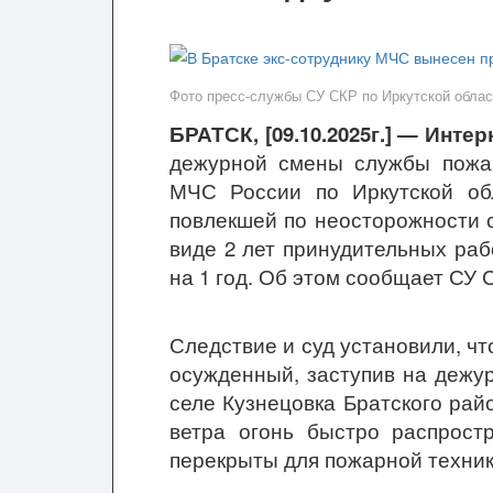
Фото пресс-службы СУ СКР по Иркутской облас
БРАТСК, [09.10.2025г.] — Инте
дежурной смены службы пожар
МЧС России по Иркутской об
повлекшей по неосторожности с
виде 2 лет принудительных ра
на 1 год. Об этом сообщает СУ 
Следствие и суд установили, чт
осужденный, заступив на дежу
селе Кузнецовка Братского райо
ветра огонь быстро распрост
перекрыты для пожарной техник