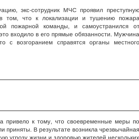
уацию, экс-сотрудник МЧС проявил преступну
 в том, что к локализации и тушению пожар
ой пожарной команды, и самоустранился о
 это входило в его прямые обязанности. Мужчин
то с возгоранием справятся органы местног
а привело к тому, что своевременные меры п
ли приняты. В результате возникла чрезвычайна
мую угрозу жизни и здоровью жителей нескольки