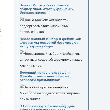
Ночью Московская область
подверглась атаке украинских
беспилотников
к
У
Неосознанный выбор и фейки: как
,
алгоритмы соцсетей формируют
нашу картину мира
в
и
Весенний призыв завершён:
Минобороны подвело итоги
ь
отправки призывников
в
о
и
В России закрыли лазейку для
обхода блокировок через