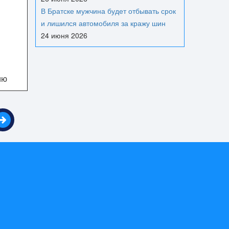
В Братске мужчина будет отбывать срок
и лишился автомобиля за кражу шин
24 июня 2026
ию