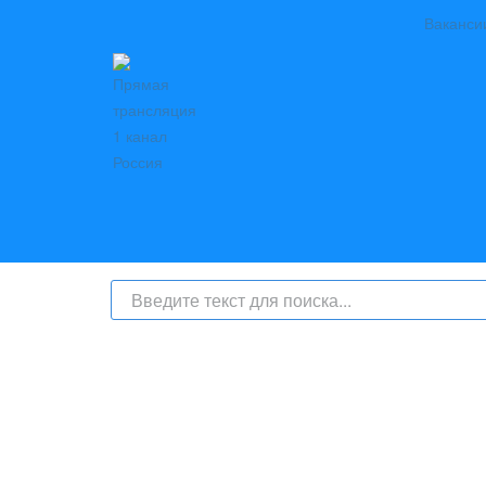
Ваканси
На сайте интернет-журнал
«Берег Ангары»
(bereg-anga
числе
и материалы от информационного агентства «Б
номер СМИ: ИА № ФС 77 - 79450 от 13 ноября 2020 г
надзору в сфере связи, информационных техноло