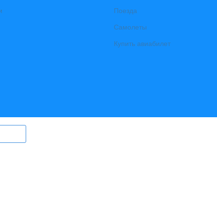
и
Поезда
Самолеты
Купить авиабилет
ry.ru) могут быть размещены
в том
ерег Ангары» (регистрационный
., выдан Федеральной службой по
гий и массовых коммуникаций)