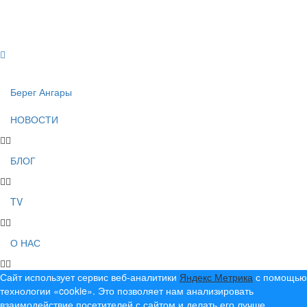
Создание, продвижение и сопровождение сайтов!
Берег Ангары
НОВОСТИ
БЛОГ
TV
О НАС
Сайт использует сервис веб-аналитики
Яндекс Метрика
с помощью
технологии «cookie». Это позволяет нам анализировать
взаимодействие посетителей с сайтом и делать его лучше.