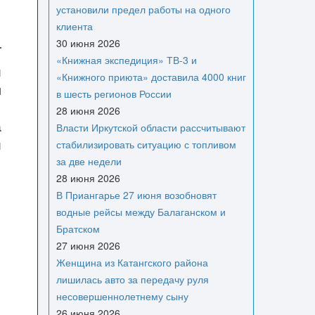
установили предел работы на одного
клиента
30 июня 2026
«Книжная экспедиция» ТВ-3 и
и
«Книжного приюта» доставила 4000 книг
л
в шесть регионов России
я
28 июня 2026
а
Власти Иркутской области рассчитывают
и
стабилизировать ситуацию с топливом
за две недели
28 июня 2026
В Приангарье 27 июня возобновят
водные рейсы между Балаганском и
Братском
27 июня 2026
Женщина из Катангского района
лишилась авто за передачу руля
несовершеннолетнему сыну
26 июня 2026