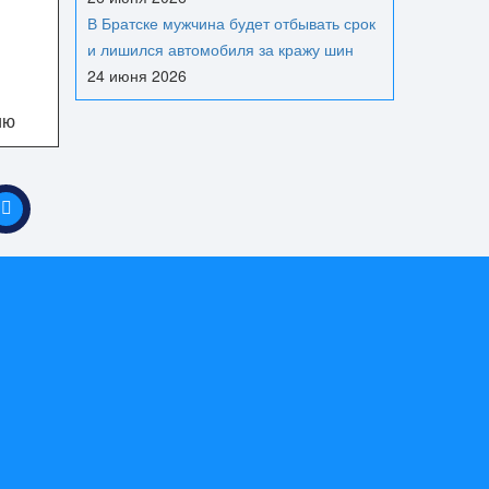
В Братске мужчина будет отбывать срок
и лишился автомобиля за кражу шин
24 июня 2026
ию