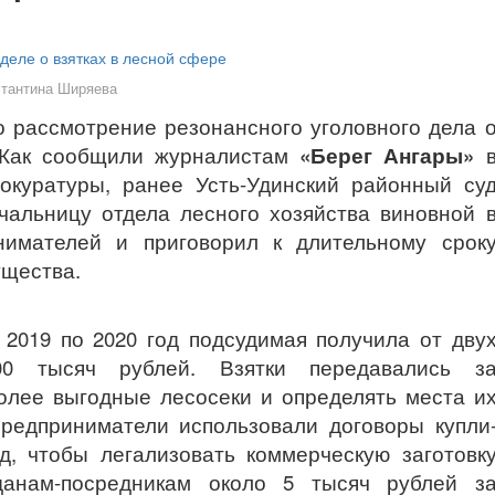
стантина Ширяева
о рассмотрение резонансного уголовного дела 
 Как сообщили журналистам
«Берег Ангары»
окуратуры, ранее Усть-Удинский районный су
альницу отдела лесного хозяйства виновной 
нимателей и приговорил к длительному срок
ущества.
 2019 по 2020 год подсудимая получила от дву
00 тысяч рублей. Взятки передавались з
олее выгодные лесосеки и определять места и
редприниматели использовали договоры купли
, чтобы легализовать коммерческую заготовк
данам-посредникам около 5 тысяч рублей з