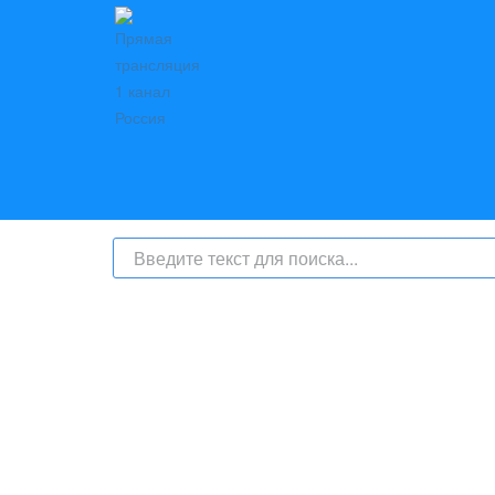
На сайте интернет-журнал
«Берег Ангары»
(bereg-anga
числе
и материалы от информационного агентства «Б
номер СМИ: ИА № ФС 77 - 79450 от 13 ноября 2020 г
надзору в сфере связи, информационных техноло
с соответствующей пометкой - ИА «Берег Ангары», гла
Телефон администрации сайта:
+7 (950) 113 09 10
, E-mai