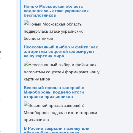
Ночью Московская область
подверглась атаке украинских
беспилотников
о
в
Неосознанный выбор и фейки: как
д
алгоритмы соцсетей формируют
нашу картину мира
в
у
Весенний призыв завершён:
х
Минобороны подвело итоги
отправки призывников
а
х
-
у
В России закрыли лазейку для
а
обхода блокировок через