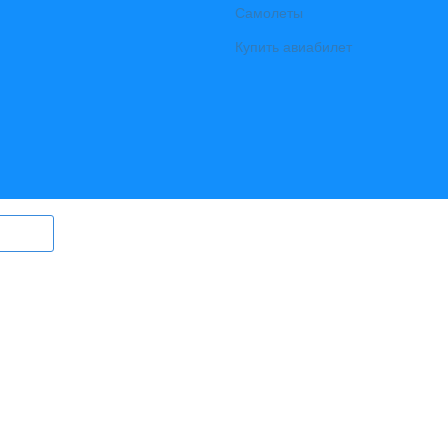
Самолеты
Купить авиабилет
ry.ru) могут быть размещены
в том
ерег Ангары» (регистрационный
., выдан Федеральной службой по
гий и массовых коммуникаций)
вный редактор Ширяев С.Г.
l:
info@bereg-angary.ru
.