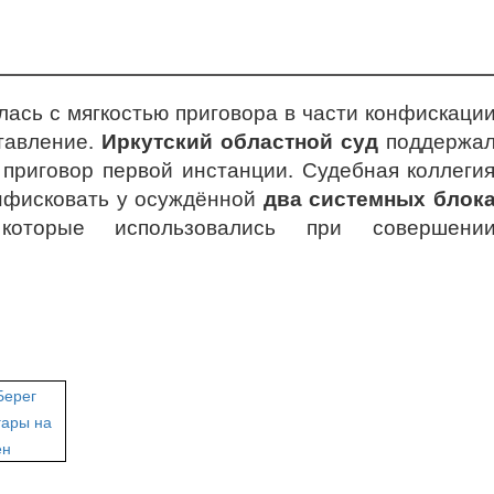
лась с мягкостью приговора в части конфискаци
тавление.
Иркутский областной суд
поддержа
 приговор первой инстанции. Судебная коллеги
нфисковать у осуждённой
два системных блок
которые использовались при совершени