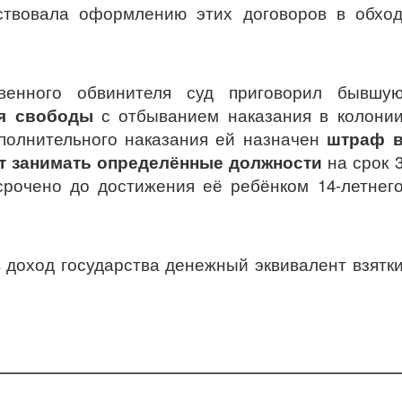
ствовала оформлению этих договоров в обхо
венного обвинителя суд приговорил бывшу
я свободы
с отбыванием наказания в колони
полнительного наказания ей назначен
штраф 
т занимать определённые должности
на срок 
срочено до достижения её ребёнком 14-летнег
 доход государства денежный эквивалент взятк