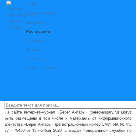
О нас
Наши контакты
Вакансии
Расписание
Электрички
Поезда
Самолеты
Купить авиабилет
На сайте интернет-журнал
«Берег Ангары»
(bereg-angary.ru) могут
быть размещены
в том числе
и материалы от информационного
агентства «Берег Ангары» (регистрационный номер СМИ: ИА № ФС
77 - 79450 от 13 ноября 2020 г., выдан Федеральной службой по