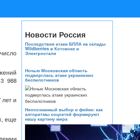
Новости Россия
Последствия атаки БПЛА на склады
Wildberries в Котовске и
 число
Электростали
Ночью Московская область
жений
подверглась атаке украинских
13 988
беспилотников
 лет и
Неосознанный выбор и фейки: как
алгоритмы соцсетей формируют
х, еще
нашу картину мира
ндемии