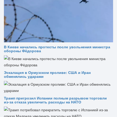
В Киеве начались протесты после увольнения министра
обороны Фёдорова
Эскалация в Ормузском проливе: США и Иран
обменялись ударами
Трамп пригрозил Испании полным разрывом торговли
из‑за отказа увеличить расходы на НАТО