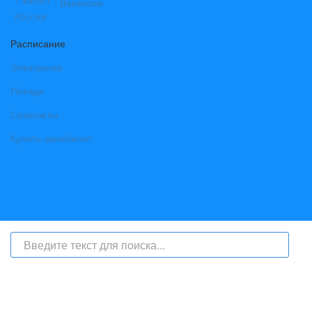
Вакансии
Расписание
Электрички
Поезда
Самолеты
Купить авиабилет
На сайте интернет-журнал
«Берег Ангары»
(bereg-angary.ru) могут