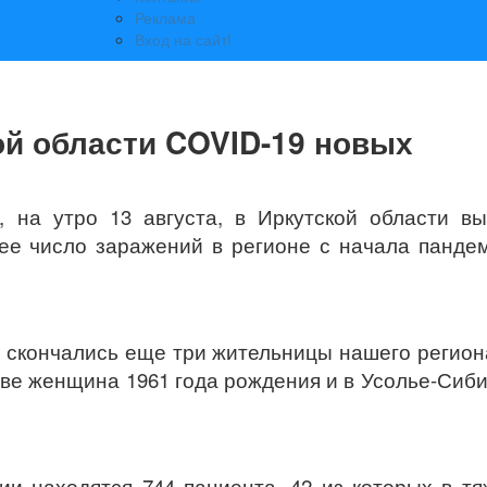
Реклама
Вход на сайт!
кой области COVID-19 новых
 на утро 13 августа, в Иркутской области в
е число заражений в регионе с начала панде
 скончались еще три жительницы нашего регион
хове женщина 1961 года рождения и в Усолье-Сиб
ии находятся 744 пациента, 42 из которых в т