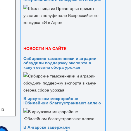
а
х
е
й
и
о
НОВОСТИ НА САЙТЕ
к
Сибирские таможенники и аграрии
обсудили поддержку экспорта в
канун сезона сбора урожая
В иркутском микрорайоне
Юбилейном благоустраивают аллею
ию
В Ангарске задержали