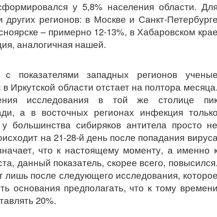
сформировался у 5,8% населения области. Дл
 других регионов: в Москве и Санкт-Петербург
сноярске – примерно 12-13%, в Хабаровском кра
ия, аналогичная нашей.
 с показателями западных регионов учены
 в Иркутской области отстает на полтора месяца
ения исследования в той же столице пи
ди, а в восточных регионах инфекция тольк
 у большинства сибиряков антитела просто н
исходит на 21-28-й день после попадания вирус
значает, что к настоящему моменту, а именно 
та, данный показатель, скорее всего, повысился
т лишь после следующего исследования, которо
ть основания предполагать, что к тому времен
ставлять 20%.