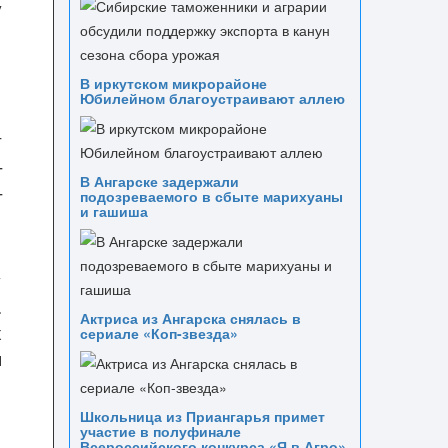
у
В иркутском микрорайоне
Юбилейном благоустраивают аллею
е
т
–
В Ангарске задержали
–
подозреваемого в сбыте марихуаны
и гашиша
у
.
Актриса из Ангарска снялась в
х
сериале «Коп-звезда»
я
Школьница из Приангарья примет
участие в полуфинале
я
Всероссийского конкурса «Я в Агро»