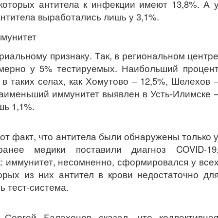
 которых антитела к инфекции имеют 13,8%. А 
 антитела выработались лишь у 3,1%.
риальному признаку. Так, в региональном центр
мерно у 5% тестируемых. Наибольший процен
в таких селах, как Хомутово – 12,5%, Шелехов 
Наименьший иммунитет выявлен в Усть-Илимске 
шь 1,1%.
от факт, что антитела были обнаружены только 
ранее медики поставили диагноз COVID-19
: иммунитет, несомненно, сформировался у все
орых из них антител в крови недостаточно дл
ь тест-система.
 Сергей Балахонов сказал, что коллективна