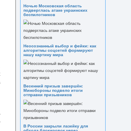
Ночью Московская область
подверглась атаке украинских
беспилотников
Неосознанный выбор и фейки: как
алгоритмы соцсетей формируют
нашу картину мира
м
ь
х
а
Весенний призыв завершён:
Минобороны подвело итоги
отправки призывников
,
,
В России закрыли лазейку для
о
обхода блокировок через