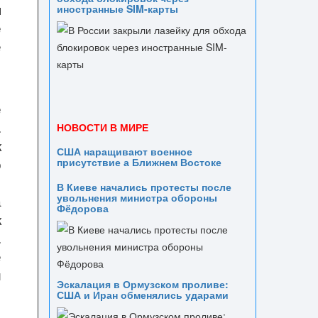
я
иностранные SIM-карты
е
е
е
.
НОВОСТИ В МИРЕ
к
США наращивают военное
о
присутствие а Ближнем Востоке
е
В Киеве начались протесты после
увольнения министра обороны
а
Фёдорова
к
.
е
и
Эскалация в Ормузском проливе:
США и Иран обменялись ударами