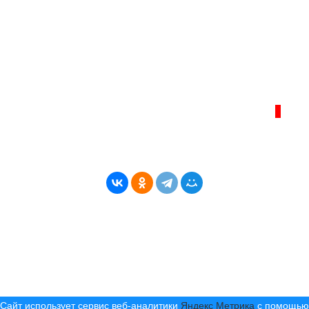
коммуникаций) с соответствующей пометкой - ИА «Берег Ангары»,
главный редактор Ширяев С.Г.
Телефон администрации сайта:
+7 (950) 113 09 10
, E-mail:
info@bereg-angary.ru
.
Политика сайта - политика конфиденциальности
ИНТЕРНЕТ–ЖУРНАЛ «БЕРЕГ АНГАРЫ»
ВОЗРАСТНАЯ КАТЕГОРИЯ САЙТА:
16+
* Копирование материалов разрешено только с
указанием активной ссылки на первоисточник
© (2019) 2024 «Берег Ангары» — Россия
Создание, продвижение и сопровождение сайтов!
Сайт использует сервис веб-аналитики
Яндекс Метрика
с помощью