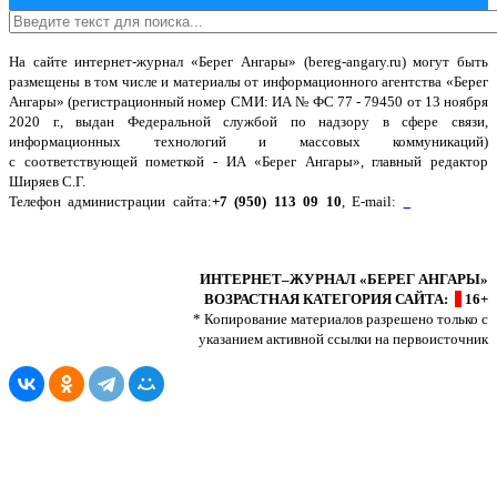
На сайте интернет-журнал
«Берег Ангары»
(bereg-angary.ru) могут быть
размещены
в том числе
и материалы от информационного агентства «Берег
Ангары» (регистрационный номер СМИ: ИА № ФС 77 - 79450 от 13 ноября
2020 г., выдан Федеральной службой по надзору в сфере связи,
информационных технологий и массовых коммуникаций)
с соответствующей пометкой - ИА «Берег Ангары», главный редактор
Ширяев С.Г.
Телефон администрации сайта:
+7 (950) 113 09 10
, E-mail:
info@bereg-
angary.ru
.
Политика сайта - политика конфиденциальности
ИНТЕРНЕТ–ЖУРНАЛ «БЕРЕГ АНГАРЫ»
ВОЗРАСТНАЯ КАТЕГОРИЯ САЙТА:
16+
* Копирование материалов разрешено только с
указанием активной ссылки на первоисточник