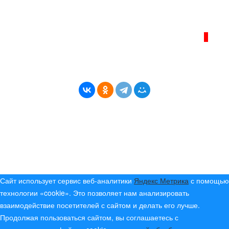
Политика сайта - политика конфиденциальности
ИНТЕРНЕТ–ЖУРНАЛ «БЕРЕГ АНГАРЫ»
ВОЗРАСТНАЯ КАТЕГОРИЯ САЙТА:
16+
* Копирование материалов разрешено только с
указанием активной ссылки на первоисточник
© (2019) 2024 «Берег Ангары» — Россия
Создание, продвижение и сопровождение сайтов!
Сайт использует сервис веб-аналитики
Яндекс Метрика
с помощью
технологии «cookie». Это позволяет нам анализировать
взаимодействие посетителей с сайтом и делать его лучше.
Продолжая пользоваться сайтом, вы соглашаетесь с