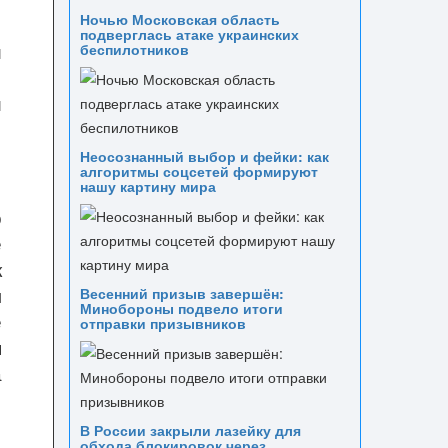
Ночью Московская область
подверглась атаке украинских
й
беспилотников
,
й
о
Неосознанный выбор и фейки: как
алгоритмы соцсетей формируют
нашу картину мира
о
е
к
м
Весенний призыв завершён:
Минобороны подвело итоги
е
отправки призывников
я
а
В России закрыли лазейку для
обхода блокировок через