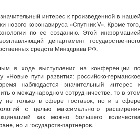
значительный интерес к произведенной в наше
и нового коронавируса «Спутник V». Кроме того
ехнологии по ее созданию. Этой информацие
возглавляющий департамент государственног
рственных средств Минздрава РФ.
ным в ходе выступления на конференции п
ву «Новые пути развития: российско-германско
время наблюдается значительный интерес 
рить о международном сотрудничестве, то в это
у не только в сфере поставок, но и в сфер
нологий с целью максимального расширени
акцинацией как можно большего количеств
ране, но и государств-партнеров.