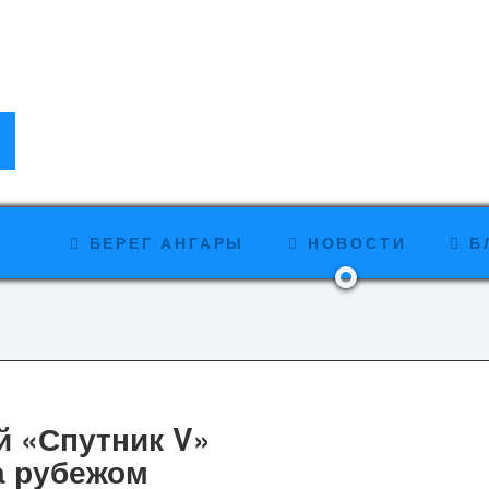
БЕРЕГ АНГАРЫ
НОВОСТИ
Б
й «Спутник V»
а рубежом