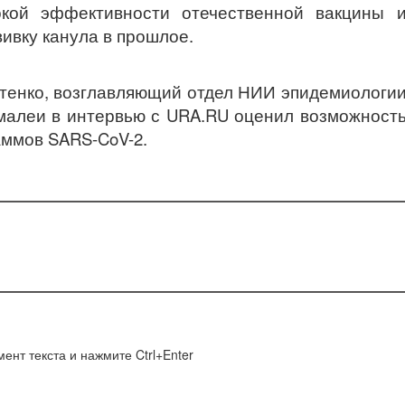
окой эффективности отечественной вакцины 
вивку канула в прошлое.
тенко, возглавляющий отдел НИИ эпидемиологи
амалеи в интервью с URA.RU оценил возможност
аммов SARS-CoV-2.
ент текста и нажмите Ctrl+Enter