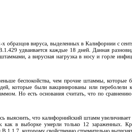
х образцов вируса, выделенных в Калифорнии с сентя
.1.429 удваивается каждые 18 дней. Данная разнови
штаммами, а вирусная нагрузка в носу и горле инфи
 меньше беспокойства, чем прочие штаммы, которы
дей, которые были вакцинированы или переболели 
аммом. Но есть основания считать, что по сравнени
ось выяснить, что калифорнийский штамм увеличивает 
так как в выборке умерли только 12 зараженных. Кр
м B.1.1.7, которому свойственно стремительно вытесн