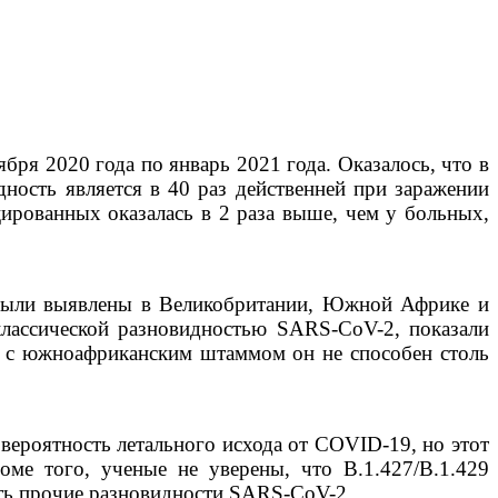
бря 2020 года по январь 2021 года. Оказалось, что в
дность является в 40 раз действенней при заражении
цированных оказалась в 2 раза выше, чем у больных,
е были выявлены в Великобритании, Южной Африке и
классической разновидностью SARS-CoV-2, показали
ю с южноафриканским штаммом он не способен столь
вероятность летального исхода от COVID-19, но этот
оме того, ученые не уверены, что B.1.427/B.1.429
ять прочие разновидности SARS-CoV-2.