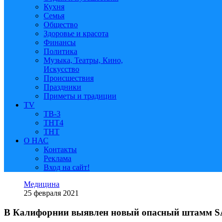
Кухня
Семья
Общество
Здоровье и красота
Финансы
Политика
Музыка, Театры, Кино,
Искусство
Происшествия
Праздники
Приметы и традиции
TV
ТВ-3
ТНТ4
ТНТ
О НАС
Контакты
Реклама
Вход на сайт!
Медицина
25 февраля 2021
В Калифорнии выявлен новый опасный штамм S