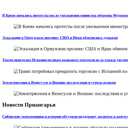
В Киеве начались протесты после увольнения министра обороны Фёдоров
Эскалация в Ормузском проливе: США и Иран обменялись ударами
Трамп пригрозил Испании полным разрывом торговли из‑за отказа увели
Землетрясения в Венесуэле и Японии: последствия и угроза цунами
Новости Приангарья
Сибирские таможенники и аграрии обсудили поддержку экспорта в канун 