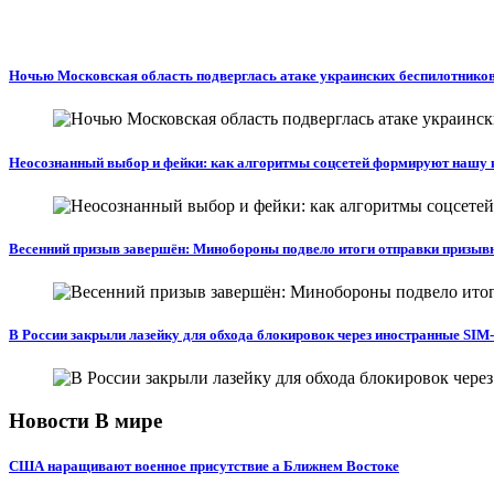
Ночью Московская область подверглась атаке украинских беспилотнико
Неосознанный выбор и фейки: как алгоритмы соцсетей формируют нашу 
Весенний призыв завершён: Минобороны подвело итоги отправки призыв
В России закрыли лазейку для обхода блокировок через иностранные SIM
Новости В мире
США наращивают военное присутствие а Ближнем Востоке