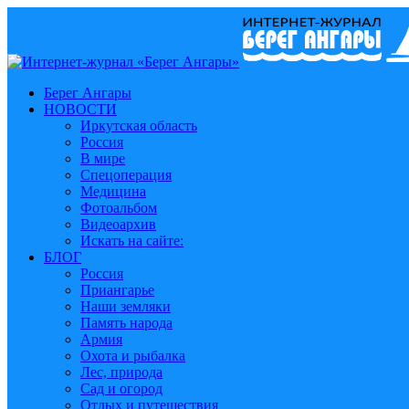
Берег Ангары
НОВОСТИ
Иркутская область
Россия
В мире
Спецоперация
Медицина
Фотоальбом
Видеоархив
Искать на сайте:
БЛОГ
Россия
Приангарье
Наши земляки
Память народа
Армия
Охота и рыбалка
Лес, природа
Сад и огород
Отдых и путешествия