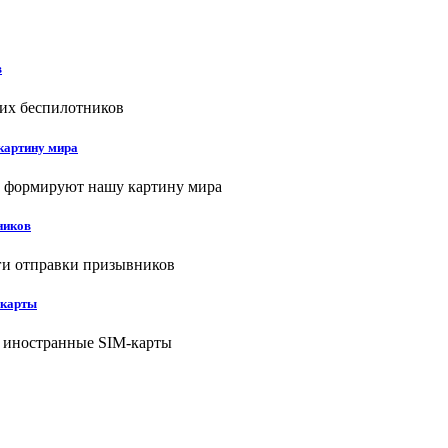
в
картину мира
ников
-карты