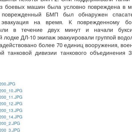
из боевых машин была условно повреждена в 
о поврежденный БМП был обнаружен спасате
ь эвакуация на время. К поврежденному бо
ыли в течение двух минут и начали букси
 лодке ДЛ-10 экипаж эвакуировали группой водо
адействовано более 70 единиц вооружения, вое
ой танковой дивизии танкового объединения 