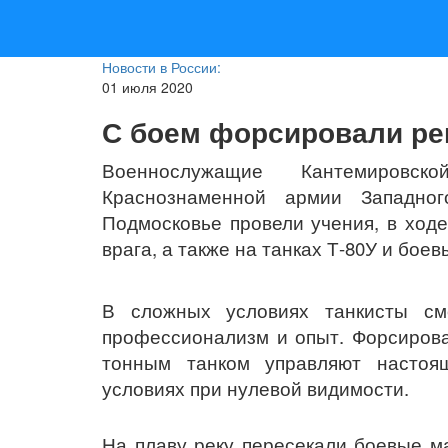
Новости в России:
01 июля 2020
С боем форсировали рек
Военнослужащие Кантемировск
Краснознаменной армии Западног
Подмосковье провели учения, в ход
врага, а также на танках Т-80У и бо
В сложных условиях танкисты см
профессионализм и опыт. Форсирова
тонным танком управляют настоя
условиях при нулевой видимости.
На плаву реку пересекали боевые м