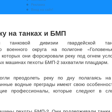
Реклама
Вход на сайт!
у на танках и БМП
ой танковой дивизии гвардейской тан
о военного округа на полигоне «Головень
е которых они форсировали реку под огнем усл
евых машинах пехоты БМП-2 захватили плацдарм.
огли преодолеть реку по дну полагаясь на
нные водные преграды имеют свою особенност
щие профессионалы, которые следуют в сл
ашины пехоты БМП-2. Они поддерживали танки