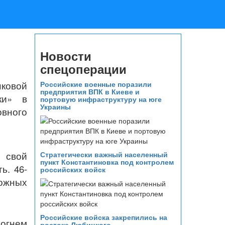
Новости
спецоперации
ковой
Российские военные поразили
предприятия ВПК в Киеве и
ки» в
портовую инфраструктуру на юге
Украины
овного
 свой
Стратегически важный населенный
пункт Константиновка под контролем
ь. 46-
российских войск
ожных
Российские войска закрепились на
 огнем
востоке Любицкого