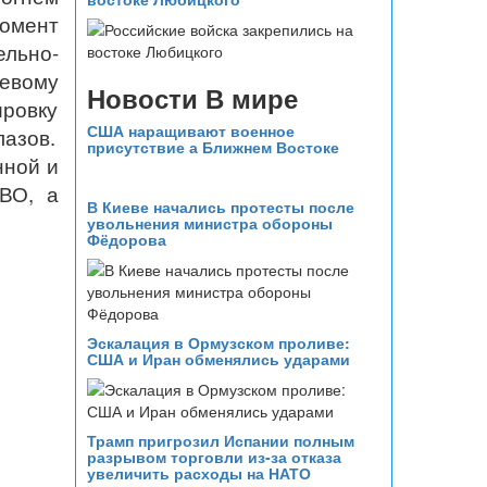
момент
льно-
евому
Новости В мире
ровку
США наращивают военное
лазов.
присутствие а Ближнем Востоке
нной и
ЗВО, а
В Киеве начались протесты после
увольнения министра обороны
Фёдорова
Эскалация в Ормузском проливе:
США и Иран обменялись ударами
Трамп пригрозил Испании полным
разрывом торговли из‑за отказа
увеличить расходы на НАТО