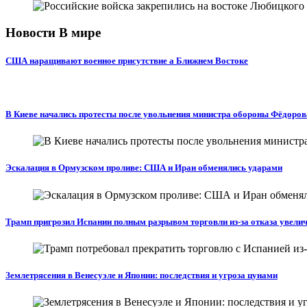
Новости В мире
США наращивают военное присутствие а Ближнем Востоке
В Киеве начались протесты после увольнения министра обороны Фёдоров
Эскалация в Ормузском проливе: США и Иран обменялись ударами
Трамп пригрозил Испании полным разрывом торговли из‑за отказа увели
Землетрясения в Венесуэле и Японии: последствия и угроза цунами