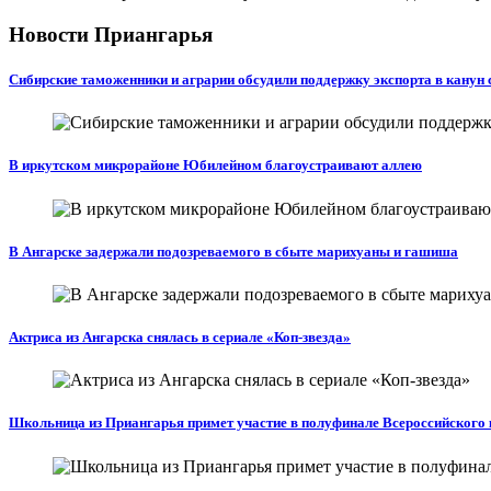
Новости Приангарья
Сибирские таможенники и аграрии обсудили поддержку экспорта в канун 
В иркутском микрорайоне Юбилейном благоустраивают аллею
В Ангарске задержали подозреваемого в сбыте марихуаны и гашиша
Актриса из Ангарска снялась в сериале «Коп-звезда»
Школьница из Приангарья примет участие в полуфинале Всероссийского 