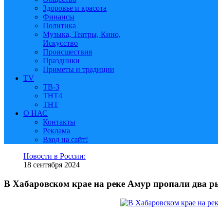
Здоровье и красота
Финансы
Политика
Музыка, Театры, Кино,
Искусство
Происшествия
Праздники
Приметы и традиции
TV
ТВ-3
ТНТ4
ТНТ
О НАС
Контакты
Реклама
Вход на сайт!
Новости в России:
18 сентября 2024
В Хабаровском крае на реке Амур пропали два 