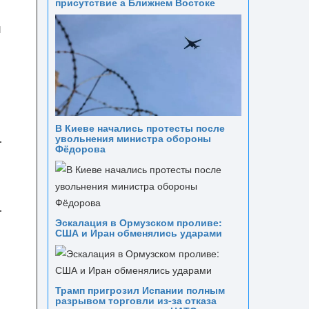
присутствие а Ближнем Востоке
и
и
В Киеве начались протесты после
увольнения министра обороны
Фёдорова
Эскалация в Ормузском проливе:
США и Иран обменялись ударами
Трамп пригрозил Испании полным
разрывом торговли из‑за отказа