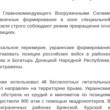
о Главнокомандующего Вооруженными Силам
 военные формирования в зоне специально
преля строго соблюдают режим прекращения огн
зициях.
хальное перемирие, украинские формировани
таковать позиции российских войск в района
ка и Богатырь Донецкой Народной Республики
 отражены.
кже использовал 48 беспилотных летательны
ыл направлен на территорию Крыма. Украински
 обстрела из орудий и минометов по позиция
ществили 900 атак с помощью квадрокоптеров. 
риграничных районах Брянской, Курской 