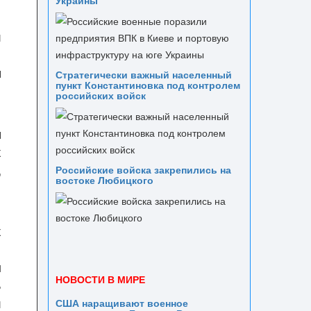
Украины
и
й
я
Стратегически важный населенный
пункт Константиновка под контролем
российских войск
я
х
,
Российские войска закрепились на
востоке Любицкого
х
е
м
НОВОСТИ В МИРЕ
В
и
США наращивают военное