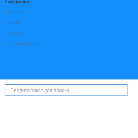
Расписание
Электрички
Поезда
Самолеты
Купить авиабилет
На сайте интернет-журнал
«Берег Ангары»
(bereg-angary.ru) могут
быть размещены
в том числе
и материалы от информационного
агентства «Берег Ангары» (регистрационный номер СМИ: ИА № ФС