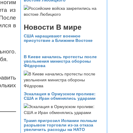
ногим
ета из
 После
ился в
Новости В мире
США наращивают военное
присутствие а Ближнем Востоке
ьного.
В Киеве начались протесты после
бя.
увольнения министра обороны
Фёдорова
равить
ольких
Эскалация в Ормузском проливе:
США и Иран обменялись ударами
Трамп пригрозил Испании полным
разрывом торговли из‑за отказа
увеличить расходы на НАТО