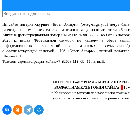
На сайте интернет-журнал
«Берег Ангары»
(bereg-angary.ru) могут быть
размещены
в том числе
и материалы от информационного агентства «Берег
Ангары» (регистрационный номер СМИ: ИА № ФС 77 - 79450 от 13 ноября
2020 г., выдан Федеральной службой по надзору в сфере связи,
информационных технологий и массовых коммуникаций)
с соответствующей пометкой - ИА «Берег Ангары», главный редактор
Ширяев С.Г.
Телефон администрации сайта:
+7 (950) 113 09 10
, E-mail:
info@bereg-
angary.ru
.
Политика сайта - политика конфиденциальности
ИНТЕРНЕТ–ЖУРНАЛ «БЕРЕГ АНГАРЫ»
ВОЗРАСТНАЯ КАТЕГОРИЯ САЙТА:
16+
* Копирование материалов разрешено только с
указанием активной ссылки на первоисточник