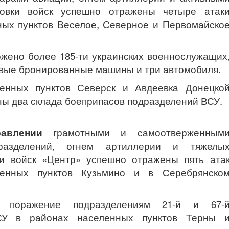
овки войск успешно отражены четыре атак
ных пунктов Веселое, Северное и Первомайско
ожено более 185-ти украинских военнослужащих
евые бронированные машины и три автомобиля.
ленных пунктов Северск и Авдеевка Донецко
ы два склада боеприпасов подразделений ВСУ.
равлении
грамотными и самоотверженным
дразделений, огнем артиллерии и тяжелы
ки войск «Центр» успешно отражены пять ата
ленных пунктов Кузьмино и в Серебрянско
 поражение подразделениям 21-й и 67-
СУ в районах населенных пунктов Терны 