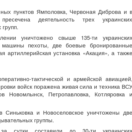
нных пунктов Ямполовка, Червоная Диброва и 
 пресечена деятельность трех украински
 групп.
лении уничтожено свыше 135-ти украински
 машины пехоты, две боевые бронированны
ая артиллерийская установка «Акация», а такж
перативно-тактической и армейской авиацией
ровки войск поражена живая сила и техника ВС
ов Новомлынск, Петропавловка, Котляровка 
в Синьковка и Новоселовское уничтожены дв
дывательных группы.
за сутки составили до 30-ти украински