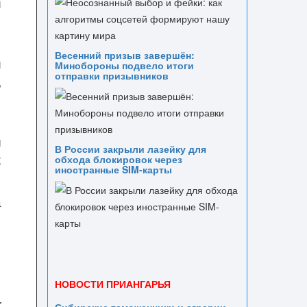
и
Весенний призыв завершён:
и
Минобороны подвело итоги
отправки призывников
,
ы
В России закрыли лазейку для
х
обхода блокировок через
иностранные SIM-карты
а
м
и
НОВОСТИ ПРИАНГАРЬЯ
Сибирские таможенники и аграрии