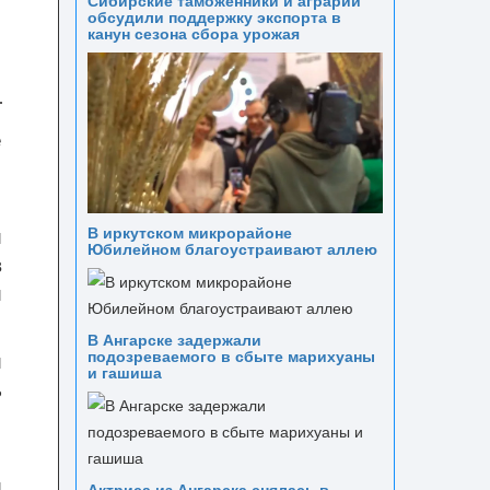
обсудили поддержку экспорта в
канун сезона сбора урожая
е
и
В иркутском микрорайоне
Юбилейном благоустраивают аллею
в
и
В Ангарске задержали
подозреваемого в сбыте марихуаны
и
и гашиша
ь
и
Актриса из Ангарска снялась в