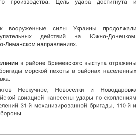
го производства. Цель удара достигнута 
к вооруженные силы Украины продолжал
упательных действий на Южно-Донецком
но-Лиманском направлениях.
влении
в районе Времевского выступа отражен
 бригады морской пехоты в районах населенны
вка.
ктов Нескучное, Новоселки и Новодаровк
ейской авиацией нанесены удары по скопления
елений 31-й механизированной бригады, 110-й 
обороны.