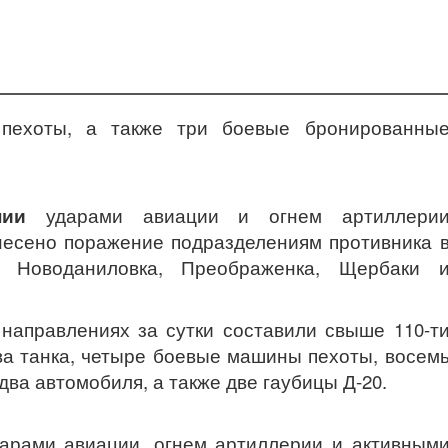
пехоты, а также три боевые бронированны
нии
ударами авиации и огнем артиллери
анесено поражение подразделениям противника 
в Новоданиловка, Преображенка, Щербаки 
аправлениях за сутки составили свыше 110-т
ва танка, четыре боевые машины пехоты, восем
ва автомобиля, а также две гаубицы Д-20.
арами авиации, огнем артиллерии и активным