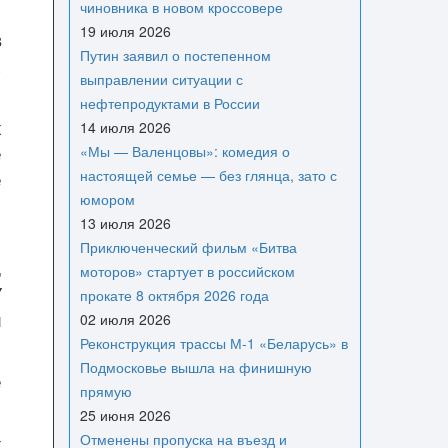
чиновника в новом кроссовере
19 июля 2026
в
Путин заявил о постепенном
х
выправлении ситуации с
нефтепродуктами в России
х
14 июля 2026
е
«Мы — Валенцовы»: комедия о
настоящей семье — без глянца, зато с
е
юмором
13 июля 2026
Приключенческий фильм «Битва
,
моторов» стартует в российском
У
прокате 8 октября 2026 года
и
02 июля 2026
Реконструкция трассы М-1 «Беларусь» в
Подмосковье вышла на финишную
е
прямую
25 июня 2026
Отменены пропуска на въезд и
х