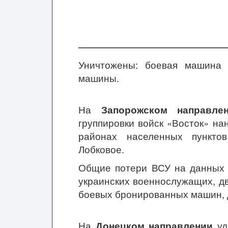
Уничтожены: боевая машина 
машины.
На
Запорожском направле
группировки войск «Восток» н
районах населенных пункто
Лобковое.
Общие потери ВСУ на данных н
украинских военнослужащих, д
боевых бронированных машин, д
На
Донецком направлении
уд