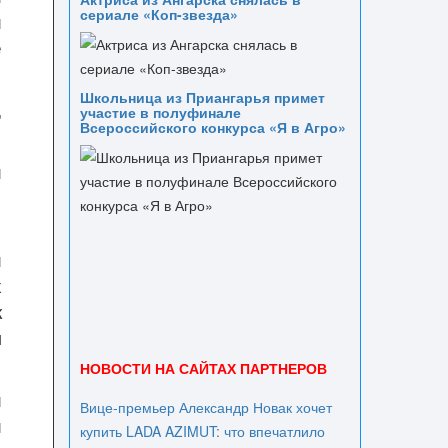
сериале «Коп-звезда»
и
е
Школьница из Приангарья примет
,
участие в полуфинале
Всероссийского конкурса «Я в Агро»
й
и
х
к
м
НОВОСТИ НА САЙТАХ ПАРТНЕРОВ
й
Вице‑премьер Александр Новак хочет
и
купить LADA AZIMUT: что впечатлило