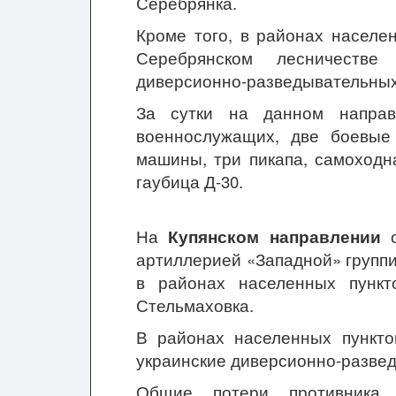
Серебрянка.
Кроме того, в районах населе
Серебрянском лесничестве
диверсионно-разведывательных
За сутки на данном направ
военнослужащих, две боевые
машины, три пикапа, самоходн
гаубица Д-30.
На
Купянском направлении
о
артиллерией «Западной» группи
в районах населенных пункт
Стельмаховка.
В районах населенных пункто
украинские диверсионно-разве
Общие потери противника 