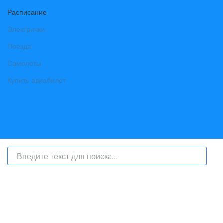
Расписание
Электрички
Поезда
Самолеты
Купить авиабилет
На сайте интернет-журнал
«Берег Ангары»
(bereg-angary.ru) могут
быть размещены
в том числе
и материалы от информационного
агентства «Берег Ангары» (регистрационный номер СМИ: ИА № ФС